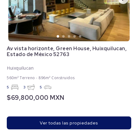
Av vista horizonte, Green House, Huixquilucan,
Estado de México 52763
Huixquilucan
560m² Terreno - 896m² Construidos
5
3
5
$69,800,000 MXN
Ver todas las propiedades