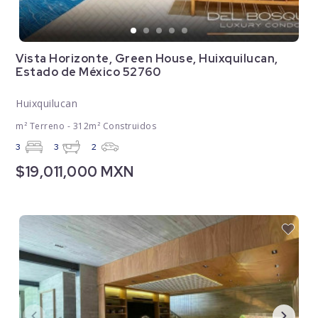
Vista Horizonte, Green House, Huixquilucan,
Estado de México 52760
Huixquilucan
m² Terreno - 312m² Construidos
3
3
2
$19,011,000 MXN