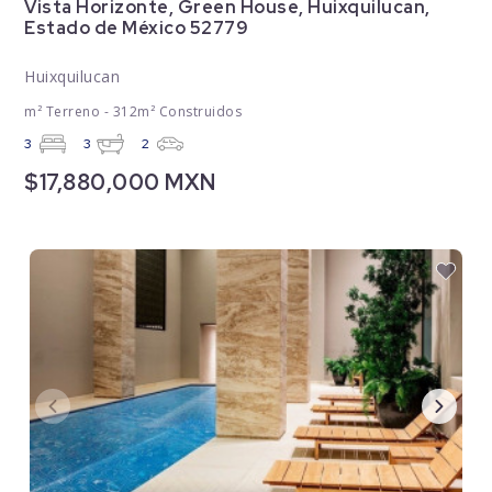
Vista Horizonte, Green House, Huixquilucan,
Estado de México 52779
Huixquilucan
m² Terreno - 312m² Construidos
3
3
2
$17,880,000 MXN