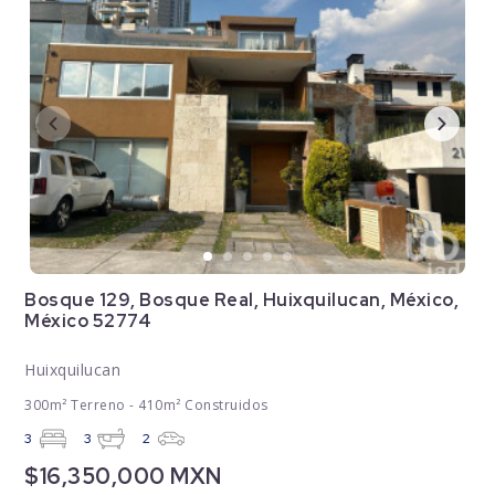
Bosque 129, Bosque Real, Huixquilucan, México,
México 52774
Huixquilucan
300m² Terreno - 410m² Construidos
3
3
2
$16,350,000 MXN