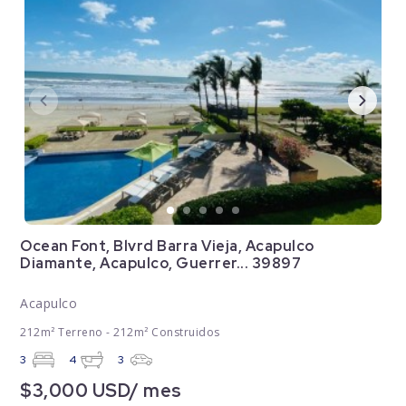
Ocean Font, Blvrd Barra Vieja, Acapulco
Diamante, Acapulco, Guerrer... 39897
Acapulco
212m² Terreno - 212m² Construidos
3
4
3
$3,000 USD/ mes