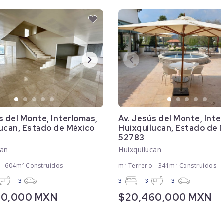
s del Monte, Interlomas,
Av. Jesús del Monte, Int
ucan, Estado de México
Huixquilucan, Estado de
52783
can
Huixquilucan
 - 604m² Construidos
m² Terreno - 341m² Construidos
3
3
3
3
40,000 MXN
$20,460,000 MXN