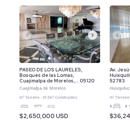
PASEO DE LOS LAURELES,
Av. Jesú
Bosques de las Lomas,
Huixquil
Cuajimalpa de Morelos,... 05120
52783
Cuajimalpa de Morelos
Huixquilu
m² Terreno - 612m² Construidos
m² Terreno
3
3
$2,650,000 USD
$36,2