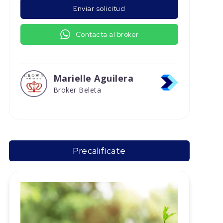
Enviar solicitud
Contacta al broker
Marielle Aguilera
Broker Beleta
Precalifícate