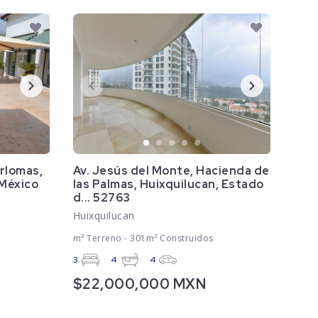
erlomas,
Av. Jesús del Monte, Hacienda de
 México
las Palmas, Huixquilucan, Estado
d... 52763
Huixquilucan
m² Terreno - 301m² Construidos
3
4
4
$22,000,000 MXN