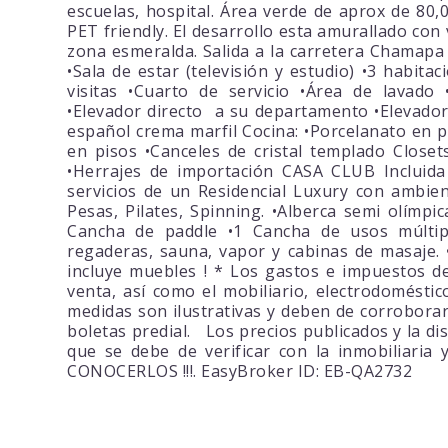
escuelas, hospital. Área verde de aprox de 80,
PET friendly. El desarrollo esta amurallado con 
zona esmeralda. Salida a la carretera Chamapa
•Sala de estar (televisión y estudio) •3 habit
visitas •Cuarto de servicio •Área de lavado
•Elevador directo a su departamento •Elevador
español crema marfil Cocina: •Porcelanato en p
en pisos •Canceles de cristal templado Closet
•Herrajes de importación CASA CLUB Incluida 
servicios de un Residencial Luxury con ambient
Pesas, Pilates, Spinning. •Alberca semi olímpi
Cancha de paddle •1 Cancha de usos múltiple
regaderas, sauna, vapor y cabinas de masaje. 
incluye muebles ! * Los gastos e impuestos de
venta, así como el mobiliario, electrodoméstic
medidas son ilustrativas y deben de corroborar
boletas predial. Los precios publicados y la di
que se debe de verificar con la inmobiliaria
CONOCERLOS !!!. EasyBroker ID: EB-QA2732