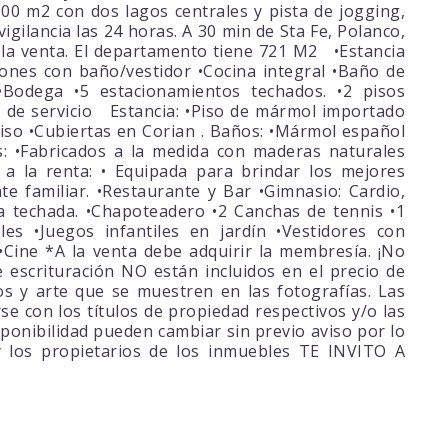
000 m2 con dos lagos centrales y pista de jogging,
vigilancia las 24 horas. A 30 min de Sta Fe, Polanco,
 la venta. El departamento tiene 721 M2 •Estancia
aciones con baño/vestidor •Cocina integral •Baño de
 •Bodega •5 estacionamientos techados. •2 pisos
 de servicio Estancia: •Piso de mármol importado
iso •Cubiertas en Corian . Baños: •Mármol español
s: •Fabricados a la medida con maderas naturales
a la renta: • Equipada para brindar los mejores
e familiar. •Restaurante y Bar •Gimnasio: Cardio,
ca techada. •Chapoteadero •2 Canchas de tennis •1
s •Juegos infantiles en jardín •Vestidores con
•Cine *A la venta debe adquirir la membresía. ¡No
 escrituración NO están incluidos en el precio de
os y arte que se muestren en las fotografías. Las
se con los títulos de propiedad respectivos y/o las
sponibilidad pueden cambiar sin previo aviso por lo
 y los propietarios de los inmuebles TE INVITO A