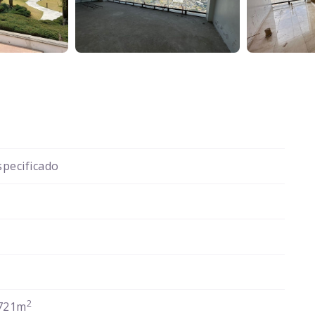
pecificado
2
721m