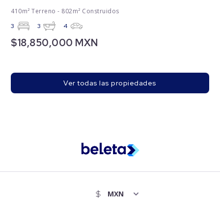
410m² Terreno - 802m² Construidos
3
3
4
$18,850,000 MXN
Ver todas las propiedades