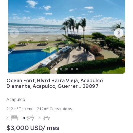
Ocean Font, Blvrd Barra Vieja, Acapulco
Diamante, Acapulco, Guerrer... 39897
Acapulco
212m² Terreno - 212m² Construidos
3
4
3
$3,000 USD/ mes