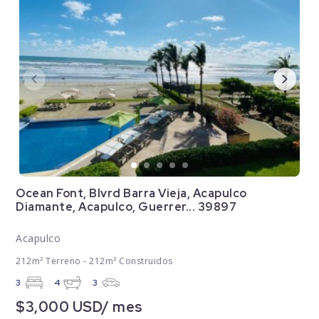
Ocean Font, Blvrd Barra Vieja, Acapulco
Diamante, Acapulco, Guerrer... 39897
Acapulco
212m² Terreno - 212m² Construidos
3
4
3
$3,000 USD/ mes