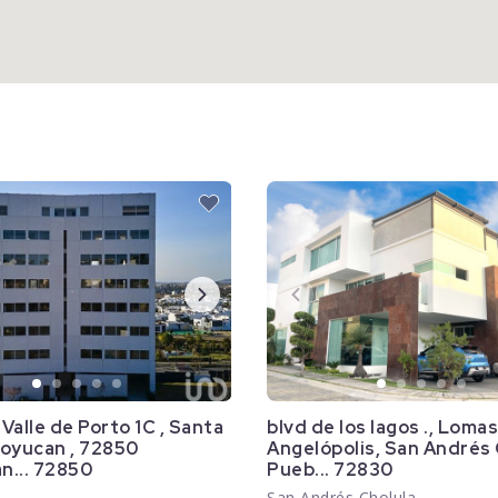
Valle de Porto 1C , Santa
blvd de los lagos ., Loma
coyucan , 72850
Angelópolis, San Andrés 
n... 72850
Pueb... 72830
San Andrés Cholula