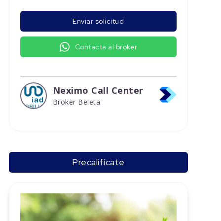
Enviar solicitud
Contacta al broker
Neximo Call Center
Broker Beleta
Precalifícate