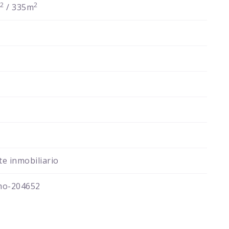
2
2
m
/ 335m
e inmobiliario
mo-204652