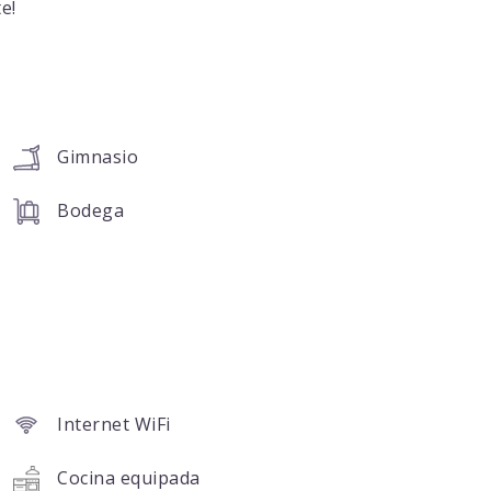
e!
Gimnasio
Bodega
Internet WiFi
Cocina equipada