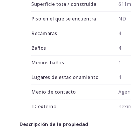
Superficie total/ construida
611
Piso en el que se encuentra
ND
Recámaras
4
Baños
4
Medios baños
1
Lugares de estacionamiento
4
Medio de contacto
Agent
ID externo
nexi
Descripción de la propiedad