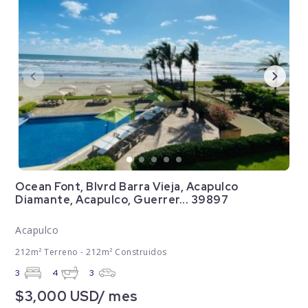
Ocean Font, Blvrd Barra Vieja, Acapulco
Diamante, Acapulco, Guerrer... 39897
Acapulco
212m² Terreno - 212m² Construidos
3
4
3
$3,000 USD/ mes