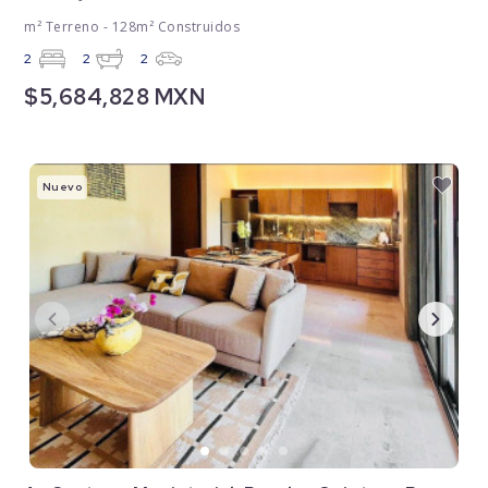
m² Terreno - 128m² Construidos
2
2
2
$5,684,828 MXN
Nuevo