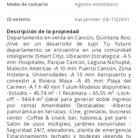
Agente inmobiliario
Medio de contacto
easybroker-EB-TQ2841
ID externo
Descripción de la propiedad
Departamento en venta en Cancún, Quintana Roo.
¡Vive en un desarrollo de lujo! Tu futuro
departamento se encuentra en una comunidad
inteligente (Smart City). Ubicación Estratégica: -A 5
min: Hospitales, Parque Cancún, Laguna Nichupté,
Malecón Américas -A 10 min: Puerto Cancún, Zona
Hotelera, Universidades -A 15 min: Aeropuerto y
conexión a Riviera Maya -A 45 min: Playa del
Carmen -A 1 h 40 min: Tulum Modelos disponibles:
-Estudio – 45.74 m² -1 Recámara – 65.55 m² -Lock-
off – 94.64 m² (ideal para generar doble ingreso
por renta) Amenidades Destacadas: -Alberca
panorámica en terrazas -Cine, gimnasio, business
center -Coffee & snack bar, ludoteca, pet park -
Salón de usos múltiples, jardines sensoriales -
Seguridad 24/7, elevadores, planta de emergencia
Estacionamiento techado y bodegas ¡Agenda tu