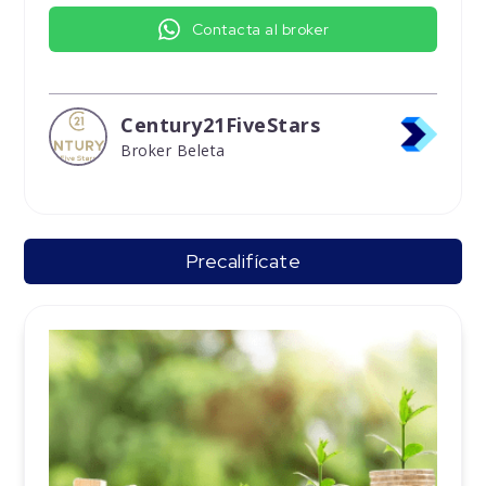
Contacta al broker
Century21FiveStars
Broker Beleta
Precalifícate