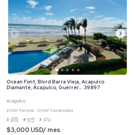
Ocean Font, Blvrd Barra Vieja, Acapulco
Diamante, Acapulco, Guerrer... 39897
Acapulco
212m² Terreno - 212m² Construidos
3
4
3
$3,000 USD/ mes