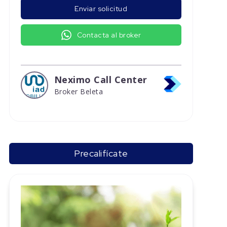
Enviar solicitud
Contacta al broker
Neximo Call Center
Broker Beleta
Precalifícate