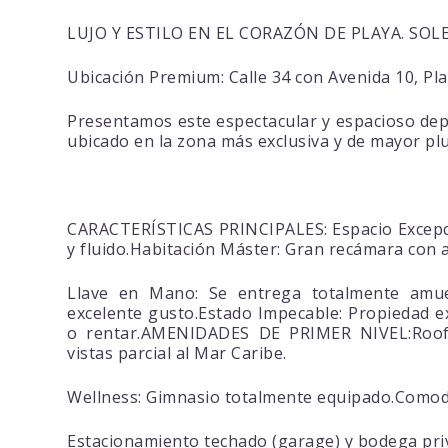
LUJO Y ESTILO EN EL CORAZÓN DE PLAYA. SO
Ubicación Premium: Calle 34 con Avenida 10, Pl
Presentamos este espectacular y espacioso depa
ubicado en la zona más exclusiva y de mayor plu
CARACTERÍSTICAS PRINCIPALES: Espacio Excepci
y fluido.Habitación Máster: Gran recámara con 
Llave en Mano: Se entrega totalmente amue
excelente gusto.Estado Impecable: Propiedad ex
o rentar.AMENIDADES DE PRIMER NIVEL:Rooft
vistas parcial al Mar Caribe.
Wellness: Gimnasio totalmente equipado.Comod
Estacionamiento techado (garage) y bodega priv