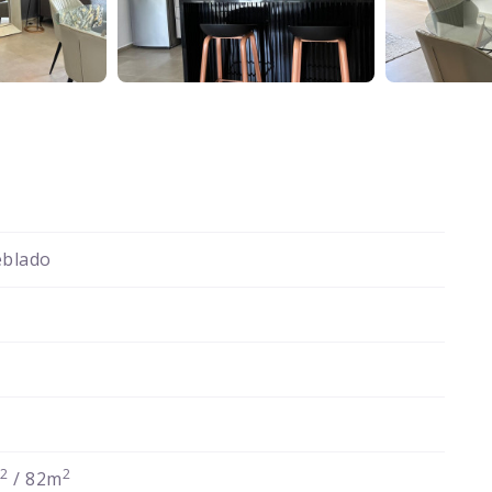
blado
2
2
m
/ 82m