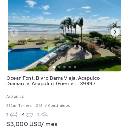
Ocean Font, Blvrd Barra Vieja, Acapulco
Diamante, Acapulco, Guerrer... 39897
Acapulco
212m² Terreno - 212m² Construidos
3
4
3
$3,000 USD/ mes