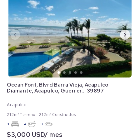
Ocean Font, Blvrd Barra Vieja, Acapulco
Diamante, Acapulco, Guerrer... 39897
Acapulco
212m² Terreno - 212m² Construidos
3
4
3
$3,000 USD/ mes