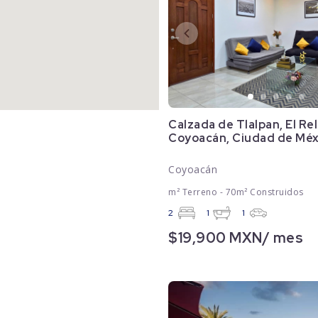
Calzada de Tlalpan, El Rel
Coyoacán, Ciudad de Mé
Coyoacán
m² Terreno - 70m² Construidos
2
1
1
$19,900 MXN/ mes