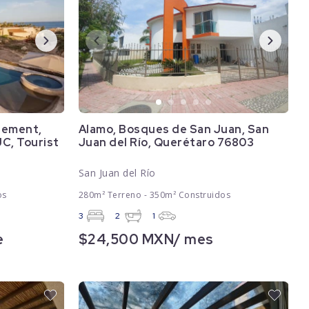
gement,
Alamo, Bosques de San Juan, San
JC, Tourist
Juan del Río, Querétaro 76803
San Juan del Río
os
280m² Terreno - 350m² Construidos
3
2
1
e
$24,500 MXN/ mes