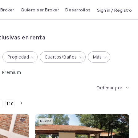
 Broker
Quiero ser Broker
Desarrollos
Sign in / Registro
lusivas en renta
Propiedad
Cuartos/Baños
Más
s Premium
Ordenar por
›
110
Nuevo