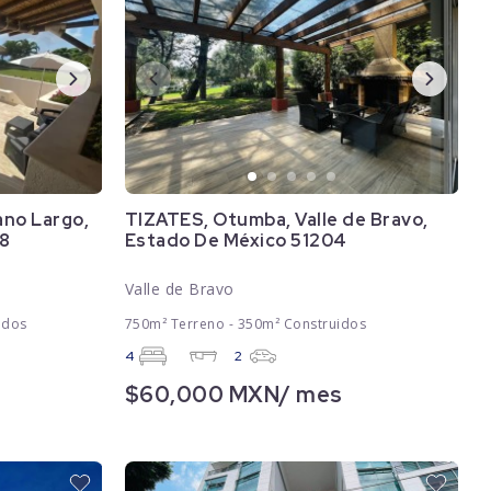
ano Largo,
TIZATES, Otumba, Valle de Bravo,
8
Estado De México 51204
Valle de Bravo
idos
750m² Terreno - 350m² Construidos
4
2
s
$60,000 MXN/ mes