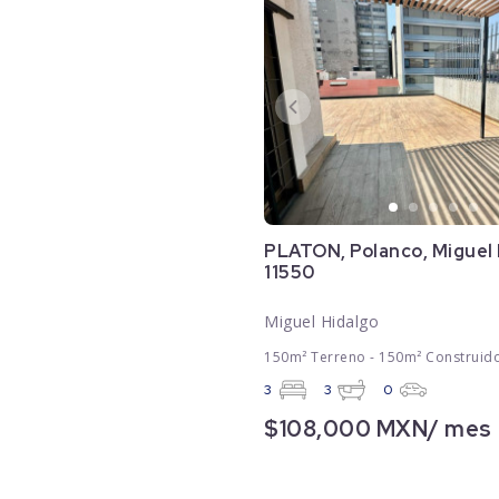
PLATON, Polanco, Miguel 
11550
Miguel Hidalgo
150m² Terreno - 150m² Construid
3
3
0
$108,000 MXN/ mes