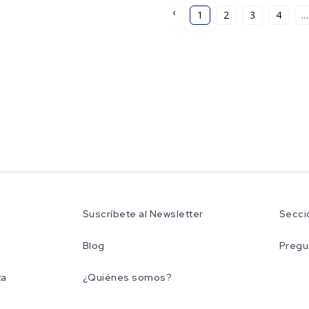
‹
1
2
3
4
...
Suscríbete al Newsletter
Secci
Blog
Pregu
ta
¿Quiénes somos?