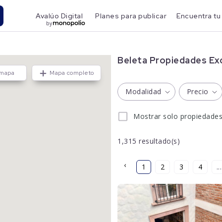
Avalúo Digital
Planes para publicar
Encuentra tu
by
Beleta Propiedades Exc
 mapa
Mapa completo
Modalidad
Precio
Mostrar solo propiedade
1,315
resultado(s)
‹
1
2
3
4
...