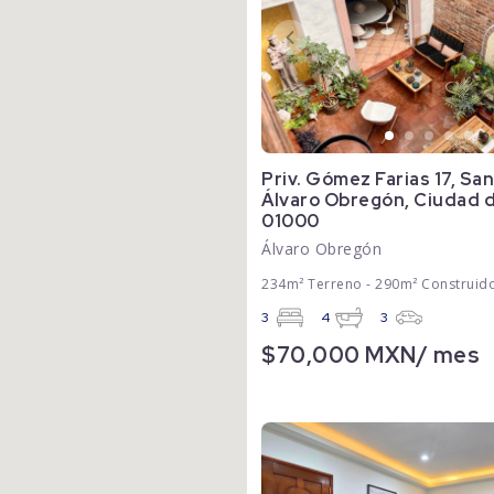
Priv. Gómez Farias 17, San
Álvaro Obregón, Ciudad de
01000
Álvaro Obregón
234m² Terreno - 290m² Construid
3
4
3
$70,000 MXN/ mes