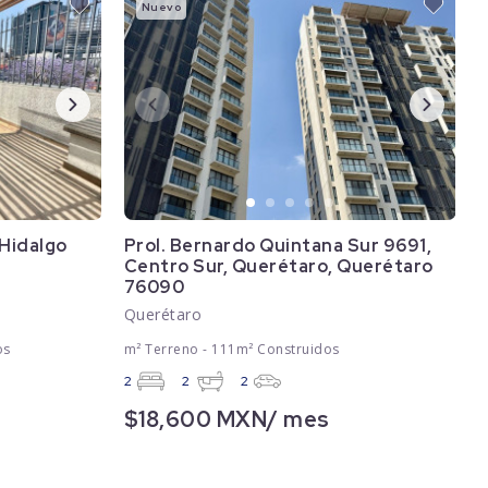
Nuevo
Hidalgo
Prol. Bernardo Quintana Sur 9691,
Centro Sur, Querétaro, Querétaro
76090
Querétaro
os
m² Terreno - 111m² Construidos
2
2
2
$18,600 MXN/ mes