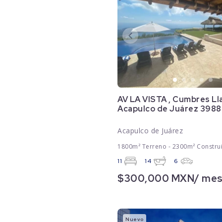
AV LA VISTA , Cumbres Ll
Acapulco de Juárez 3988
Acapulco de Juárez
1800m² Terreno - 2300m² Constru
11
14
6
$300,000 MXN/ me
Nuevo