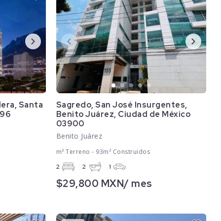
lera, Santa
Sagredo, San José Insurgentes,
196
Benito Juárez, Ciudad de México
03900
Benito Juárez
m² Terreno - 93m² Construidos
2
2
1
$29,800 MXN/ mes