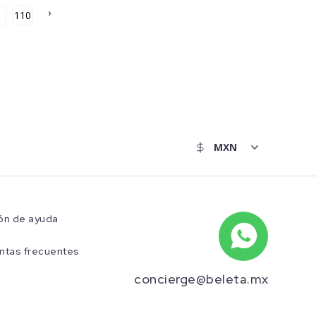
›
110
ón de ayuda
ntas frecuentes
concierge@beleta.mx