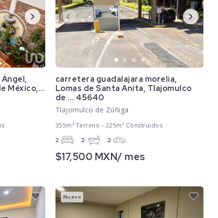
 Ángel,
carretera guadalajara morelia,
 México,...
Lomas de Santa Anita, Tlajomulco
de ... 45640
Tlajomulco de Zúñiga
os
355m² Terreno - 225m² Construidos
2
2
2
$17,500 MXN/ mes
Nuevo