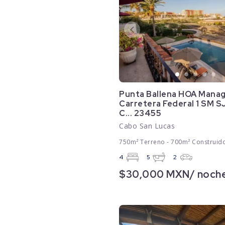
Punta Ballena HOA Mana
Carretera Federal 1 SM S
C... 23455
Cabo San Lucas
750m² Terreno - 700m² Construid
4
5
2
$30,000 MXN/ noch