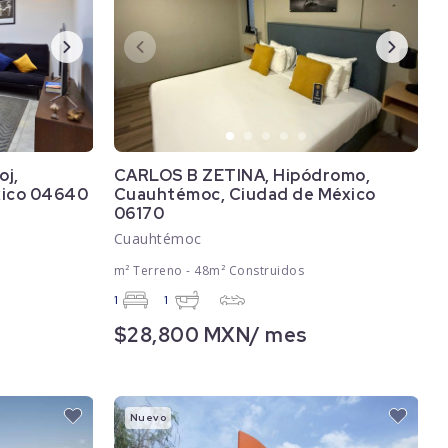
oj,
CARLOS B ZETINA, Hipódromo,
xico 04640
Cuauhtémoc, Ciudad de México
06170
Cuauhtémoc
m² Terreno - 48m² Construidos
1
1
$28,800 MXN/ mes
Nuevo