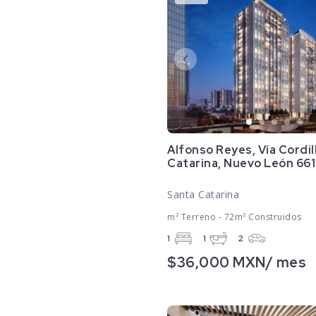
Alfonso Reyes, Vía Cordil
Catarina, Nuevo León 66
Santa Catarina
m² Terreno - 72m² Construidos
1
1
2
$36,000 MXN/ mes