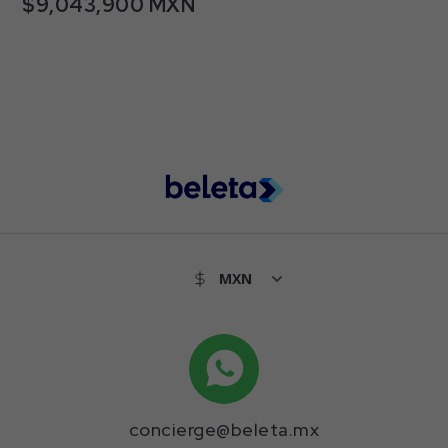
$9,043,900 MXN
Paseos las Lomas, Lomas Altas, Zapopan, Jalisco
45119 Zapopan
nullm² Terreno - 130m² Construidos
2
2
2
$7,449,367 MXN
Coba, Grand Juriquilla, Querétaro, Querétaro
76226 Querétaro
195m² Terreno - 196m² Construidos