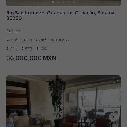
Río San Lorenzo, Guadalupe, Culiacán, Sinaloa
80220
Culiacán
426m² Terreno - 460m² Construidos
5
5
2
$6,000,000 MXN