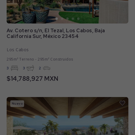
Av. Cotero s/n, El Tezal, Los Cabos, Baja
California Sur, México 23454
Los Cabos
295m² Terreno - 295m² Construidos
3
3
2
$14,788,927 MXN
Nuevo