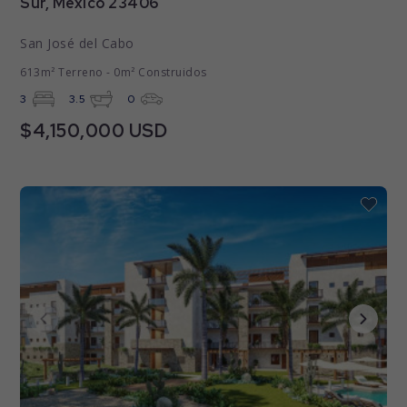
Sur, Mexico 23406
San José del Cabo
613m² Terreno - 0m² Construidos
3
3.5
0
$4,150,000 USD