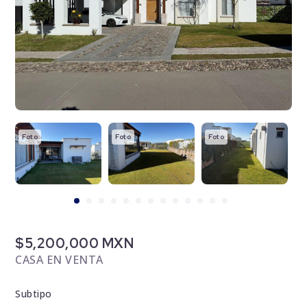
Foto
Foto
Foto
F
$5,200,000 MXN
CASA EN VENTA
Subtipo