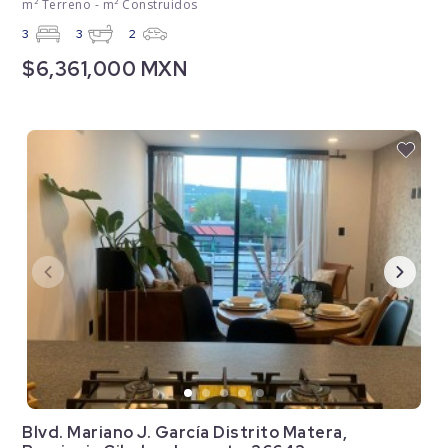
m² Terreno - m² Construidos
3
3
2
$6,361,000 MXN
Blvd. Mariano J. García Distrito Matera,