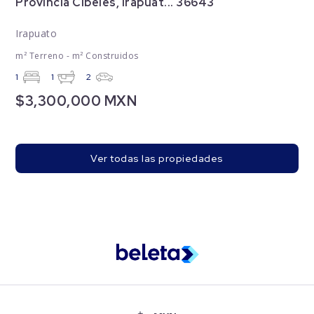
Provincia Cibeles, Irapuat... 36643
Irapuato
m² Terreno - m² Construidos
1
1
2
$3,300,000 MXN
Ver todas las propiedades