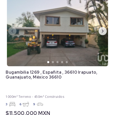
Bugambilia 1269 , Españita , 36610 Irapuato,
Guanajuato, México 36610
1000m² Terreno - 450m² Construidos
3
6
9
$11,500,000 MXN