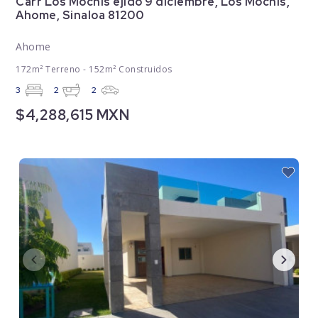
Carr Los Mochis ejido 9 diciembre, Los Mochis,
Ahome, Sinaloa 81200
Ahome
172m² Terreno - 152m² Construidos
3
2
2
$4,288,615 MXN