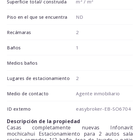
2
2
m
/ m
Superficie total/ construida
ND
Piso en el que se encuentra
2
Recámaras
1
Baños
Medios baños
2
Lugares de estacionamiento
Agente inmobiliario
Medio de contacto
easybroker-EB-SO6704
ID externo
Descripción de la propiedad
Casas completamente nuevas Infonavit
mochicahui Estacionamiento para 2 autos sala
cocina comedor 1/2 baño área de lavado y patio