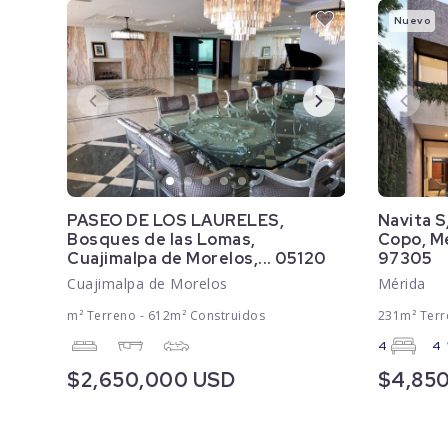
Nuevo
PASEO DE LOS LAURELES,
Navita S
Bosques de las Lomas,
Copo, Mé
Cuajimalpa de Morelos,... 05120
97305
Cuajimalpa de Morelos
Mérida
m² Terreno - 612m² Construidos
231m² Terr
4
4
$2,650,000 USD
$4,85