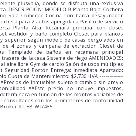
lente plusvalía, donde se disfruta una exclusiva
cerca. DESCRIPCIÓN: MODELO B Planta Baja: Cochera
año Sala Comedor Cocina con barra desayunador
ochera para 2 autos apergolada Pasillo de servicio
ca Planta Alta: Recámara principal con closet
set vestidor y baño completo Closet para blancos
 y superior según modelo de casas pergolados en
s de 4 zonas y campana de extracción Closet de
ias Templado de baños en recámara principal
e trasera de la casa Sistema de riego AMENIDADES:
al aire libre Gym de cardio Salón de usos múltiples
t Seguridad Portón Entrega: inmediata Apartado:
o Cuota de Mantenimiento: $2,730+IVA ------------
------- *Precios de inmuebles sujeto a cambio sin previo
ponibilidad **Este precio no incluye impuestos,
e determinará en función de los montos variables de
er consultados con los promotores de conformidad
yBroker ID: EB-WJ7485