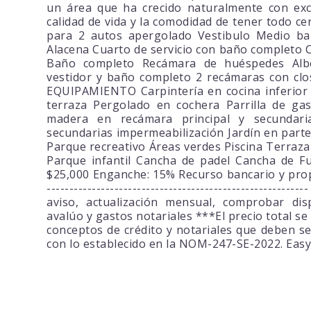
un área que ha crecido naturalmente con exce
calidad de vida y la comodidad de tener todo 
para 2 autos apergolado Vestibulo Medio b
Alacena Cuarto de servicio con baño completo C
Baño completo Recámara de huéspedes Alber
vestidor y baño completo 2 recámaras con clo
EQUIPAMIENTO Carpintería en cocina inferior
terraza Pergolado en cochera Parrilla de ga
madera en recámara principal y secundar
secundarias impermeabilización Jardín en part
Parque recreativo Áreas verdes Piscina Terraza 
Parque infantil Cancha de padel Cancha de Fu
$25,000 Enganche: 15% Recurso bancario y propi
---------------------------------------------------
aviso, actualización mensual, comprobar dis
avalúo y gastos notariales ***El precio total s
conceptos de crédito y notariales que deben s
con lo establecido en la NOM-247-SE-2022. Eas