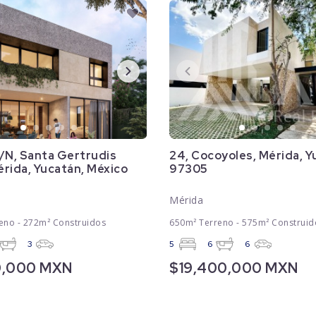
/N, Santa Gertrudis
24, Cocoyoles, Mérida, 
rida, Yucatán, México
97305
Mérida
eno - 272m² Construidos
650m² Terreno - 575m² Construid
3
5
6
6
0,000 MXN
$19,400,000 MXN