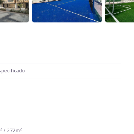
pecificado
2
2
m
/ 272m