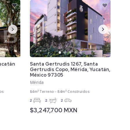
Yucatán
Santa Gertrudis 1267, Santa
Gertrudis Copo, Mérida, Yucatán,
México 97305
Mérida
os
84m² Terreno - 84m² Construidos
2
2
2
$3,247,700 MXN