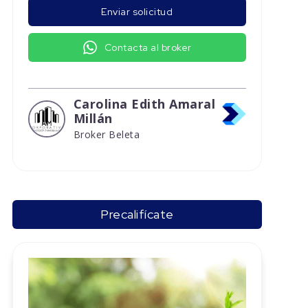
Enviar solicitud
Contacta al broker
Carolina Edith Amaral
Millán
Broker Beleta
Precalifícate