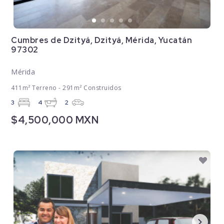
Cumbres de Dzityá, Dzityá, Mérida, Yucatán
97302
Mérida
411m² Terreno - 291m² Construidos
3
4
2
$4,500,000 MXN