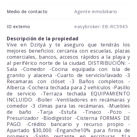
Agente inmobiliario
Medio de contacto
easybroker-EB-RC5945
ID externo
Descripción de la propiedad
Vive en Dzityá y te aseguro que tendrás los
mejores beneficios: cercanía con escuelas, plazas
comerciales, bancos, accesos rápidos a la playa y
al periférico norte de la ciudad. DISTRIBUCIÓN: -
Sala -Comedor -Cocina equipada con isla de
granito y alacena -Cuarto de servicio/lavado -3
Recamaras con clóset -3 Baños completos -
Alberca -Cochera techada para 2 vehículos -Pasillo
de servicio -Terraza techada EQUIPAMIENTO
INCLUIDO: -Boíler -Ventiladores en recámaras y
comedor -3 climas para las recámaras. -Muebles
de baño -Tarja -Estufa -Tinaco -Pozo -
Presurizador -Biodigestor -Cisterna FORMAS DE
PAGO: -Crédito bancario y recurso propio -
Apartado $30,000 -Enganche10% para firma de
promesa -Saldo restante en escrituras. *La