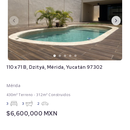
110 x71 B, Dzityá, Mérida, Yucatán 97302
Mérida
430m² Terreno - 312m² Construidos
3
3
2
$6,600,000 MXN