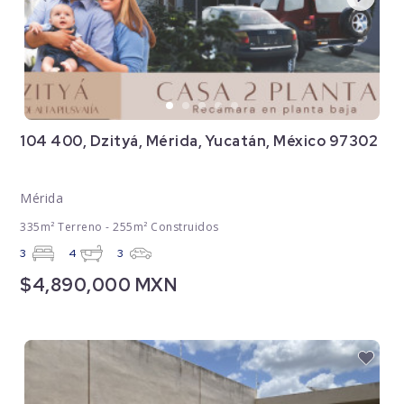
104 400, Dzityá, Mérida, Yucatán, México 97302
Mérida
335m² Terreno - 255m² Construidos
3
4
3
$4,890,000 MXN