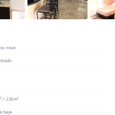
lo nivel
blado
2
2
m
/ 230m
a baja