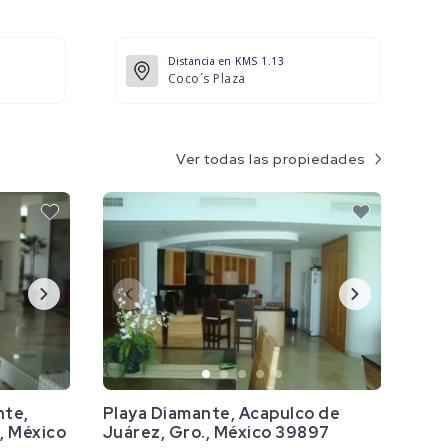
Distancia en KMS 1.13
a
Coco´s Plaza
Ver todas las propiedades
nte,
Playa Diamante, Acapulco de
, México
Juárez, Gro., México 39897