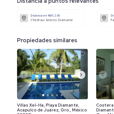
Distancia a puntos relevantes
Distancia en KMS 2.00
Di
Chedraui Selecto Diamante
P
Propiedades similares
Villas Xel-Ha, Playa Diamante,
Costera 
Acapulco de Juárez, Gro., México
Diamant