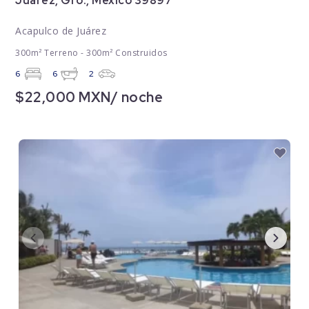
Juárez, Gro., México 39897
Acapulco de Juárez
300m² Terreno - 300m² Construidos
6
6
2
$22,000 MXN/ noche