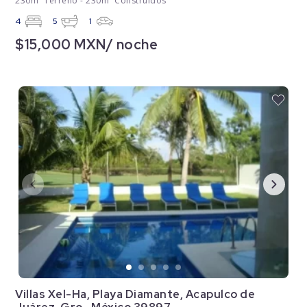
230m² Terreno - 230m² Construidos
4
5
1
$15,000 MXN/ noche
Villas Xel-Ha, Playa Diamante, Acapulco de