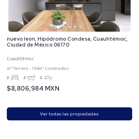
nuevo leon, Hipódromo Condesa, Cuauhtémoc,
Ciudad de México 06170
Cuauhtémoc
m² Terreno - 104m² Construidos
2
2
2
$8,806,984 MXN
Ver todas las propiedades