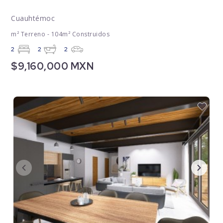
Cuauhtémoc
m² Terreno - 104m² Construidos
2
2
2
$9,160,000 MXN