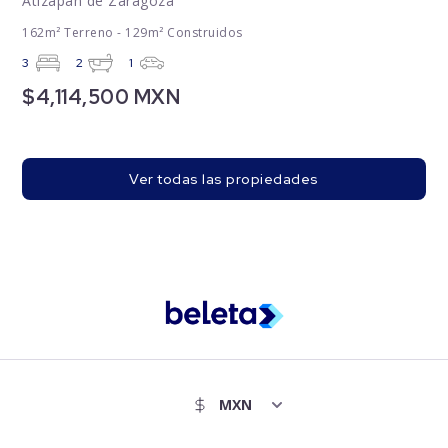
Atizapán de Zaragoza
162m² Terreno - 129m² Construidos
3
2
1
$4,114,500 MXN
Ver todas las propiedades