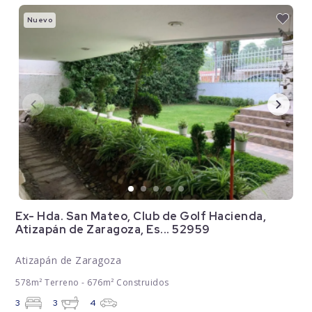
Nuevo
Ex- Hda. San Mateo, Club de Golf Hacienda,
Atizapán de Zaragoza, Es... 52959
Atizapán de Zaragoza
578m² Terreno - 676m² Construidos
3
3
4