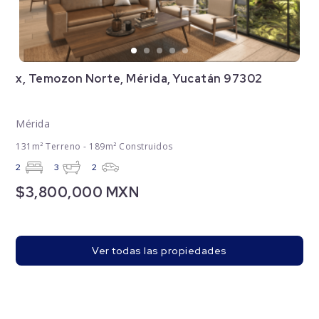
x, Temozon Norte, Mérida, Yucatán 97302
Mérida
131m² Terreno - 189m² Construidos
2
3
2
$3,800,000 MXN
Ver todas las propiedades