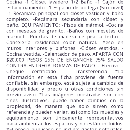
Cocina -1 Clóset lavadero 1/2 Baño -1 Cajón de
estacionamiento -1 Espacio de bodega (5to nivel)
-1 Recámara principal con clóset vestidor y baño
completo. -Recámara secundaria con clóset y
baño. EQUIPAMIENTO: -Pisos de mármol. -Cocina
con mesetas de granito. -Baños con mesetas de
mármol. -Puertas de madera de piso a techo. -
Cancelería residencial color natural. -Yeso en
muros interiores y plafones. -Clóset vestidos. -
Cocina vestida. -Calentador de paso. APARTA CON
$20,000 PESOS 25% DE ENGANCHE 75% SALDO
CONTRA-ENTREGA FORMAS DE PAGO: - Efectivo -
Cheque certificado - Transferencia *La
información en esta ficha proviene de fuente
confiable, sin embargo, está sujeta a cambios de
disponibilidad y precio u otras condiciones sin
previo aviso. *Las imágenes mostradas son con
fines ilustrativos, puede haber cambios en la
propiedad, de manera que solo sirven como
referencia y pueden variar, así como los muebles y
equipamiento son únicamente representativos
para ambientar los espacios y no están incluidos.
*El precio publicado no incluye gastos notariales,