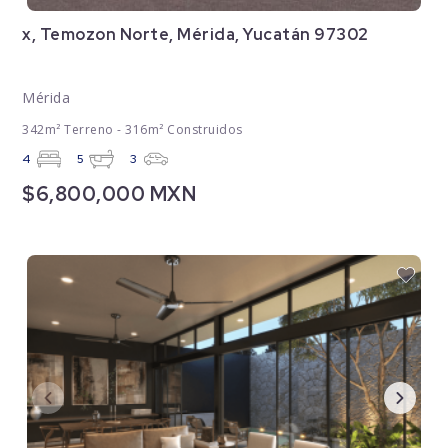
x, Temozon Norte, Mérida, Yucatán 97302
Mérida
342m² Terreno - 316m² Construidos
4
5
3
$6,800,000 MXN